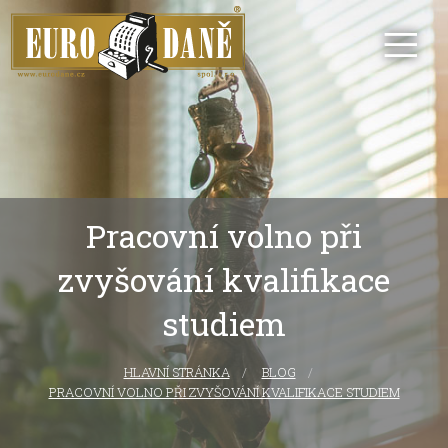
Pracovní volno při
zvyšování kvalifikace
studiem
HLAVNÍ STRÁNKA
CURRENT:
BLOG
PRACOVNÍ VOLNO PŘI ZVYŠOVÁNÍ KVALIFIKACE STUDIEM