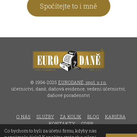
Spočítejte to i mně
© 1994-2025
EURODANĚ, spol. s r.o.
účetnictví, daně, daňová evidence, vedení účetnictví,
daňové poradenství
O NÁS
SLUŽBY
ZA KOLIK
BLOG
KARIÉRA
KONTAKTY
GDPR
Co bychom to byli za účetní firmu, kdyby nás