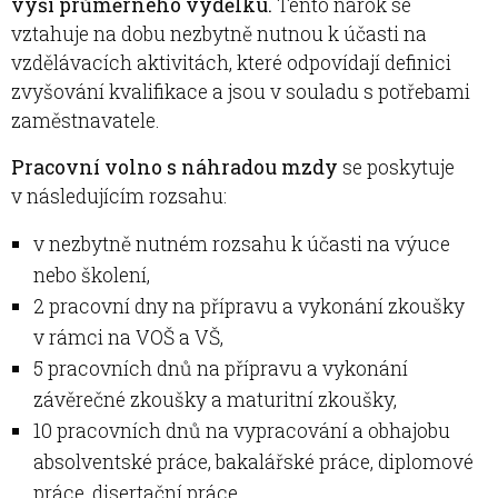
výši průměrného výdělku.
Tento nárok se
vztahuje na dobu nezbytně nutnou k účasti na
vzdělávacích aktivitách, které odpovídají definici
zvyšování kvalifikace a jsou v souladu s potřebami
zaměstnavatele.
Pracovní volno s náhradou mzdy
se poskytuje
v následujícím rozsahu:
v nezbytně nutném rozsahu k účasti na výuce
nebo školení,
2 pracovní dny na přípravu a vykonání zkoušky
v rámci na VOŠ a VŠ,
5 pracovních dnů na přípravu a vykonání
závěrečné zkoušky a maturitní zkoušky,
10 pracovních dnů na vypracování a obhajobu
absolventské práce, bakalářské práce, diplomové
práce, disertační práce,