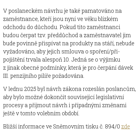
V poslaneckém návrhu je také pamatováno na
zaměstnance, kteří jsou nyní ve věku blízkém
odchodu do důchodu. Pokud tito zaměstnanci
budou čerpat tzv. předdůchod a zaměstnavatel jim
bude povinně přispívat na produkty na stáří, nebude
vyžadováno, aby jejich smlouva o spoření/při­
pojištění trvala alespoň 10. Jedná se o výjimku
z jinak obecné podmínky, která je pro čerpání dávek
III. penzijního pilíře požadována.
V lednu 2025 byl návrh zákona rozeslán poslancům,
aby bylo možné dokončit související legislativní
procesy a přijmout návrh i případnými změnami
ještě v tomto volebním období.
Bližší informace ve Sněmovním tisku č. 894/0
zde