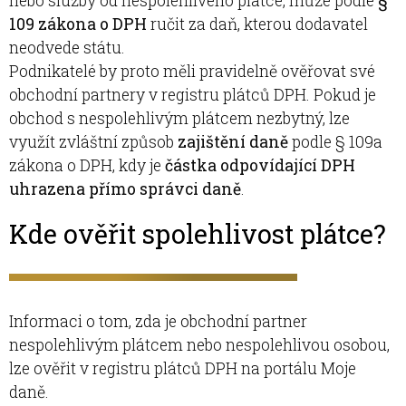
nebo služby od nespolehlivého plátce, může podle
§
109 zákona o DPH
ručit za daň, kterou dodavatel
neodvede státu.
Podnikatelé by proto měli pravidelně ověřovat své
obchodní partnery v registru plátců DPH. Pokud je
obchod s nespolehlivým plátcem nezbytný, lze
využít zvláštní způsob
zajištění daně
podle § 109a
zákona o DPH, kdy je
částka odpovídající DPH
uhrazena přímo správci daně
.
Kde ověřit spolehlivost plátce?
Informaci o tom, zda je obchodní partner
nespolehlivým plátcem nebo nespolehlivou osobou,
lze ověřit v registru plátců DPH na portálu Moje
daně.