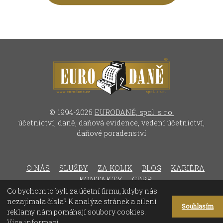
© 1994-2025
EURODANĚ, spol. s r.o.
účetnictví, daně, daňová evidence, vedení účetnictví,
daňové poradenství
O NÁS
SLUŽBY
ZA KOLIK
BLOG
KARIÉRA
KONTAKTY
GDPR
Co bychom to byli za účetní firmu, kdyby nás
nezajímala čísla? K analýze stránek a cílení
Souhlasím
reklamy nám pomáhají soubory cookies.
Více informací...