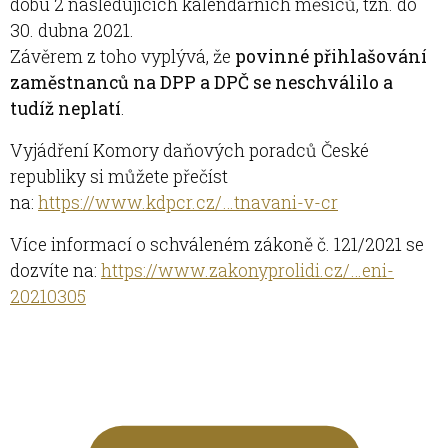
dobu 2 následujících kalendářních měsíců, tzn. do
30. dubna 2021.
Závěrem z toho vyplývá, že
povinné přihlašování
zaměstnanců na DPP a DPČ se neschválilo a
tudíž neplatí
.
Vyjádření Komory daňových poradců České
republiky si můžete přečíst
na:
https://www.kdpcr.cz/…tnavani-v-cr
Více informací o schváleném zákoně č. 121/2021 se
dozvíte na:
https://www.zakonyprolidi.cz/…eni-
20210305