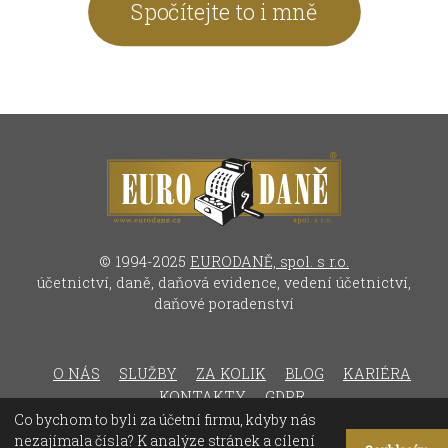
Spočítejte to i mně
© 1994-2025
EURODANĚ, spol. s r.o.
účetnictví, daně, daňová evidence, vedení účetnictví,
daňové poradenství
O NÁS
SLUŽBY
ZA KOLIK
BLOG
KARIÉRA
KONTAKTY
GDPR
Co bychom to byli za účetní firmu, kdyby nás
nezajímala čísla? K analýze stránek a cílení