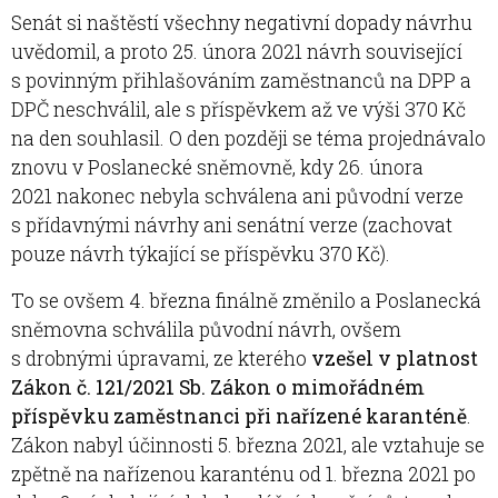
Senát si naštěstí všechny negativní dopady návrhu
uvědomil, a proto 25. února 2021 návrh související
s povinným přihlašováním zaměstnanců na DPP a
DPČ neschválil, ale s příspěvkem až ve výši 370 Kč
na den souhlasil. O den později se téma projednávalo
znovu v Poslanecké sněmovně, kdy 26. února
2021 nakonec nebyla schválena ani původní verze
s přídavnými návrhy ani senátní verze (zachovat
pouze návrh týkající se příspěvku 370 Kč).
To se ovšem 4. března finálně změnilo a Poslanecká
sněmovna schválila původní návrh, ovšem
s drobnými úpravami, ze kterého
vzešel v platnost
Zákon č. 121/2021 Sb. Zákon o mimořádném
příspěvku zaměstnanci při nařízené karanténě
.
Zákon nabyl účinnosti 5. března 2021, ale vztahuje se
zpětně na nařízenou karanténu od 1. března 2021 po