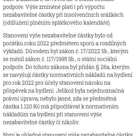
podpoře. Výše zmíněné platí i při výpočtu
nezabavitelné částky při insolvenčních srážkách
(oddlužení plněním splátkového kalendáře).
Stanovení výše nezabavitelné částky bylo od
počátku roku 2022 předmětem sporů a rozdílných
výkladů. Důvodem byl zákon č. 17/2022 Sb., kterým
se měnil zákon č. 117/1995 Sb., o státní sociální
podpoře. Do tohoto zákona byl přidán § 26a, kterým
se navyšují částky normativních nákladů na bydlení
pro rok 2022 pro účely stanovení nároku na
příspěvek na bydlení. Jelikož byla nejednoznačná
právní úprava, nebylo jasné, zda se předmětná
částka 1.120 Kč má připočítávat k normativním
nákladům na bydlení při stanovení výše
nezabavitelné částky či nikoliv.
Nyní je ohledně stanovení výše nezabavitelné částky