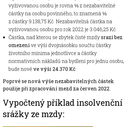
vyživovanou osobu je rovna ⅓ z nezabavitelné
částky na osobu povinného, to znamená ⅓
z částky 9.138,75 Kč. Nezabavitelná částka na
vyživovanou osobu pro rok 2022 je 3.046,25 Kč.
Částka, nad kterou se zbytek čisté mzdy
srazí bez
omezení
ve výši dvojnásobku součtu částky
životního minima jednotlivce a částky
normativních nákladů na bydlení pro jednu osobu,
bude nově
ve výši 24.370 Kč
.
Poprvé se nová výše nezabavitelných částek
použije při zpracování mezd za červen 2022.
Vypočtený příklad insolvenční
srážky ze mzdy: