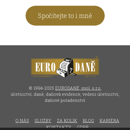
Spočítejte to i mně
© 1994-2025
EURODANĚ, spol. s r.o.
účetnictví, daně, daňová evidence, vedení účetnictví,
daňové poradenství
O NÁS
SLUŽBY
ZA KOLIK
BLOG
KARIÉRA
KONTAKTY
GDPR