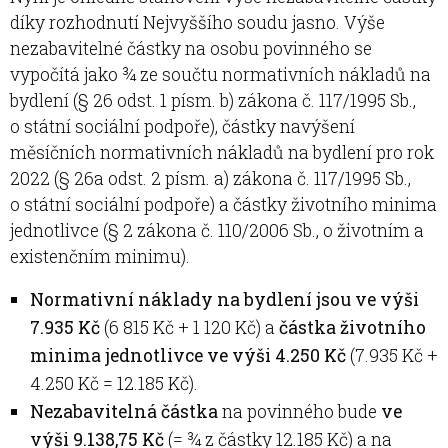
díky rozhodnutí Nejvyššího soudu jasno. Výše
nezabavitelné částky na osobu povinného se
vypočítá jako ¾ ze součtu normativních nákladů na
bydlení (§ 26 odst. 1 písm. b) zákona č. 117/1995 Sb.,
o státní sociální podpoře), částky navýšení
měsíčních normativních nákladů na bydlení pro rok
2022 (§ 26a odst. 2 písm. a) zákona č. 117/1995 Sb.,
o státní sociální podpoře) a částky životního minima
jednotlivce (§ 2 zákona č. 110/2006 Sb., o životním a
existenčním minimu).
Normativní náklady na bydlení jsou ve výši
7.935 Kč
(6 815 Kč + 1 120 Kč) a
částka životního
minima jednotlivce ve výši 4.250 Kč
(7.935 Kč +
4.250 Kč = 12.185 Kč).
Nezabavitelná částka
na povinného bude
ve
výši 9.138,75 Kč
(= ¾ z částky 12.185 Kč) a na