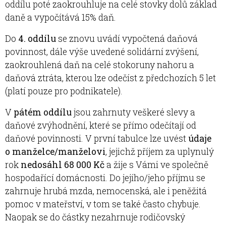
oddílu poté zaokrouhluje na celé stovky dolů základ
daně a vypočítává 15% daň.
Do
4. oddílu
se znovu uvádí vypočtená daňová
povinnost, dále výše uvedené solidární zvýšení,
zaokrouhlená daň na celé stokoruny nahoru a
daňová ztráta, kterou lze odečíst z předchozích 5 let
(platí pouze pro podnikatele).
V
pátém oddílu
jsou zahrnuty veškeré slevy a
daňové zvýhodnění, které se přímo odečítají od
daňové povinnosti. V první tabulce lze uvést
údaje
o manželce/man­želovi
, jejichž příjem za uplynulý
rok
nedosáhl 68 000 Kč
a žije s Vámi ve společně
hospodařící domácnosti. Do jejího/jeho příjmu se
zahrnuje hrubá mzda, nemocenská, ale i peněžitá
pomoc v mateřství, v tom se také často chybuje.
Naopak se do částky nezahrnuje rodičovský