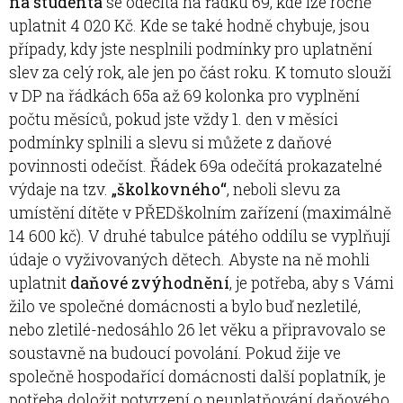
na studenta
se odečítá na řádku 69, kde lze ročně
uplatnit 4 020 Kč. Kde se také hodně chybuje, jsou
případy, kdy jste nesplnili podmínky pro uplatnění
slev za celý rok, ale jen po část roku. K tomuto slouží
v DP na řádkách 65a až 69 kolonka pro vyplnění
počtu měsíců, pokud jste vždy 1. den v měsíci
podmínky splnili a slevu si můžete z daňové
povinnosti odečíst. Řádek 69a odečítá prokazatelné
výdaje na tzv.
„školkovného“
, neboli slevu za
umístění dítěte v PŘEDškolním zařízení (maximálně
14 600 kč). V druhé tabulce pátého oddílu se vyplňují
údaje o vyživovaných dětech. Abyste na ně mohli
uplatnit
daňové zvýhodnění
, je potřeba, aby s Vámi
žilo ve společné domácnosti a bylo buď nezletilé,
nebo zletilé-nedosáhlo 26 let věku a připravovalo se
soustavně na budoucí povolání. Pokud žije ve
společně hospodařící domácnosti další poplatník, je
potřeba doložit potvrzení o neuplatňování daňového