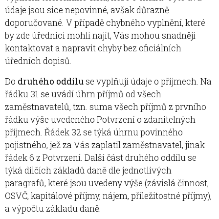
údaje jsou sice nepovinné, avšak důrazně
doporučované. V případě chybného vyplnění, které
by zde úředníci mohli najít, Vás mohou snadněji
kontaktovat a napravit chyby bez oficiálních
úředních dopisů.
Do
druhého oddílu
se vyplňují údaje o příjmech. Na
řádku 31 se uvádí úhrn příjmů od všech
zaměstnavatelů, tzn. suma všech příjmů z prvního
řádku výše uvedeného Potvrzení o zdanitelných
příjmech. Řádek 32 se týká úhrnu povinného
pojistného, jež za Vás zaplatil zaměstnavatel, jinak
řádek 6 z Potvrzení. Další část druhého oddílu se
týká dílčích základů daně dle jednotlivých
paragrafů, které jsou uvedeny výše (závislá činnost,
OSVČ, kapitálové příjmy, nájem, příležitostné příjmy),
a výpočtu základu daně.