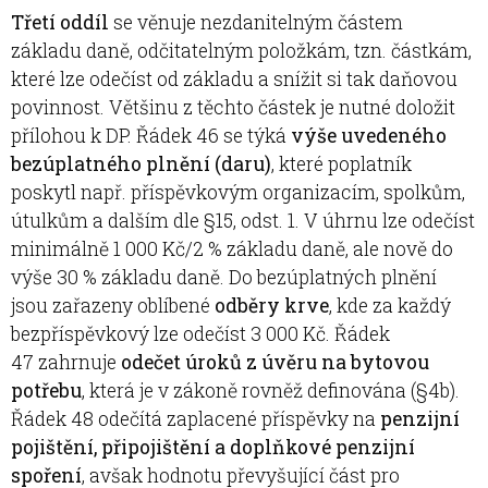
Třetí oddíl
se věnuje nezdanitelným částem
základu daně, odčitatelným položkám, tzn. částkám,
které lze odečíst od základu a snížit si tak daňovou
povinnost. Většinu z těchto částek je nutné doložit
přílohou k DP. Řádek 46 se týká
výše uvedeného
bezúplatného plnění (daru)
, které poplatník
poskytl např. příspěvkovým organizacím, spolkům,
útulkům a dalším dle §15, odst. 1. V úhrnu lze odečíst
minimálně 1 000 Kč/2 % základu daně, ale nově do
výše 30 % základu daně. Do bezúplatných plnění
jsou zařazeny oblíbené
odběry krve
, kde za každý
bezpříspěvkový lze odečíst 3 000 Kč. Řádek
47 zahrnuje
odečet úroků z úvěru na bytovou
potřebu
, která je v zákoně rovněž definována (§4b).
Řádek 48 odečítá zaplacené příspěvky na
penzijní
pojištění, připojištění a doplňkové penzijní
spoření
, avšak hodnotu převyšující část pro