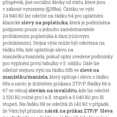
příspěvek, jiné sociální dávky od státu, které jsou
v zákoně vymezeny (§35ba). Částku ve výši
24 840 Kč lze odečíst na řádku 64 pro uplatnění
klasické
slevy na poplatníka
, která je podmíněna
podpisem pouze u jednoho zaměstnavatele
prohlášením poplatníka k dani (růžovým
prohlášením). Stejná výše může být odečtena na
řádku 65a, kde uplatňuje slevu na
manželku/manžela, pokud splní uvedené podmínky
pro vyplnění první tabulky v 5. oddílu. Dále lze
odečíst stejnou výši na řádku 65b ve
slevě na
manželku/manžela
, který splňuje i slevu z řádku
65a a navíc je držitelem průkazu ZTP/P. Řádky 66 a
67 se věnují
slevám na invaliditu
, kde lze odečíst
2 520 Kč ročně pro I a II. stupeň a 5 040 Kč pro III
stupeň. Na řádku 68 se odečítá 16 140 Kč v případě,
že Vám byl přiznán
nárok na průkaz ZTP/P
.
Sleva