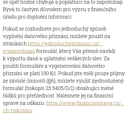
se opět hodně chybuje a poplatníci na to zapomínají.
Bývá to častým důvodem pro výzvu z finančního
úřadu pro doplnění informací.
Pokud se rozhodnete pro jednoduchý způsob
vyplnění daňového přiznání, můžete použít na
stránkách
https://jednoduchepriznani.cz/…
e/zamestnani
formulář, který Vás přesně navádí
k výpočtu daně a uplatnění veškerých slev. Za
použití formuláře a vygenerování daňového
přiznání se platí 190 Kč. Pokud jste měli pouze příjmy
ze závislé činnosti (§6), můžete využít zjednodušený
formulář (tiskopis 25 5405/D/1) obsahující méně
řádků pro přehlednost. Naleznete jej na finanční
správě na odkazu:
https://www.financnisprava.cz/…
ch-tiskopisu
.