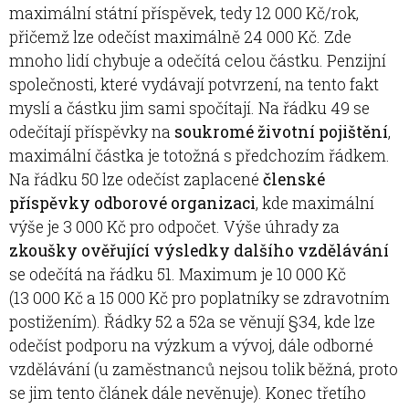
maximální státní příspěvek, tedy 12 000 Kč/rok,
přičemž lze odečíst maximálně 24 000 Kč. Zde
mnoho lidí chybuje a odečítá celou částku. Penzijní
společnosti, které vydávají potvrzení, na tento fakt
myslí a částku jim sami spočítají. Na řádku 49 se
odečítají příspěvky na
soukromé životní pojištění
,
maximální částka je totožná s předchozím řádkem.
Na řádku 50 lze odečíst zaplacené
členské
příspěvky odborové organizaci
, kde maximální
výše je 3 000 Kč pro odpočet. Výše úhrady za
zkoušky ověřující výsledky dalšího vzdělávání
se odečítá na řádku 51. Maximum je 10 000 Kč
(13 000 Kč a 15 000 Kč pro poplatníky se zdravotním
postižením). Řádky 52 a 52a se věnují §34, kde lze
odečíst podporu na výzkum a vývoj, dále odborné
vzdělávání (u zaměstnanců nejsou tolik běžná, proto
se jim tento článek dále nevěnuje). Konec třetího