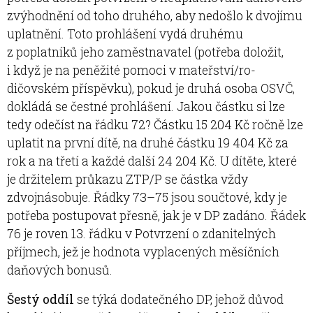
zvýhodnění od toho druhého, aby nedošlo k dvojímu
uplatnění. Toto prohlášení vydá druhému
z poplatníků jeho zaměstnavatel (potřeba doložit,
i když je na peněžité pomoci v mateřství/ro­
dičovském příspěvku), pokud je druhá osoba OSVČ,
dokládá se čestné prohlášení. Jakou částku si lze
tedy odečíst na řádku 72? Částku 15 204 Kč ročně lze
uplatit na první dítě, na druhé částku 19 404 Kč za
rok a na třetí a každé další 24 204 Kč. U dítěte, které
je držitelem průkazu ZTP/P se částka vždy
zdvojnásobuje. Řádky 73–75 jsou součtové, kdy je
potřeba postupovat přesně, jak je v DP zadáno. Řádek
76 je roven 13. řádku v Potvrzení o zdanitelných
příjmech, jež je hodnota vyplacených měsíčních
daňových bonusů.
Šestý oddíl
se týká dodatečného DP, jehož důvod