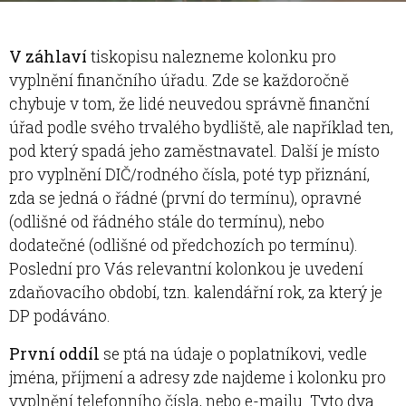
V záhlaví
tiskopisu nalezneme kolonku pro
vyplnění finančního úřadu. Zde se každoročně
chybuje v tom, že lidé neuvedou správně finanční
úřad podle svého trvalého bydliště, ale například ten,
pod který spadá jeho zaměstnavatel. Další je místo
pro vyplnění DIČ/rodného čísla, poté typ přiznání,
zda se jedná o řádné (první do termínu), opravné
(odlišné od řádného stále do termínu), nebo
dodatečné (odlišné od předchozích po termínu).
Poslední pro Vás relevantní kolonkou je uvedení
zdaňovacího období, tzn. kalendářní rok, za který je
DP podáváno.
První oddíl
se ptá na údaje o poplatníkovi, vedle
jména, příjmení a adresy zde najdeme i kolonku pro
vyplnění telefonního čísla, nebo e-mailu. Tyto dva