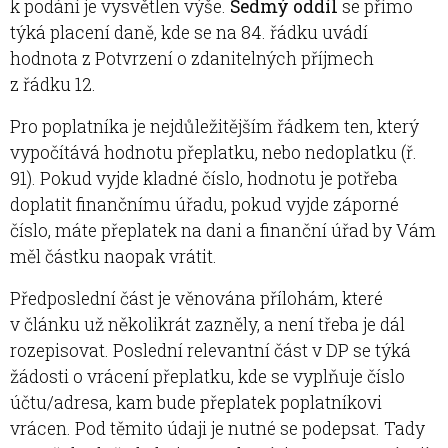
k podání je vysvětlen výše.
Sedmý oddíl
se přímo
týká placení daně, kde se na 84. řádku uvádí
hodnota z Potvrzení o zdanitelných příjmech
z řádku 12.
Pro poplatníka je nejdůležitějším řádkem ten, který
vypočítává hodnotu přeplatku, nebo nedoplatku (ř.
91). Pokud vyjde kladné číslo, hodnotu je potřeba
doplatit finančnímu úřadu, pokud vyjde záporné
číslo, máte přeplatek na dani a finanční úřad by Vám
měl částku naopak vrátit.
Předposlední část je věnována přílohám, které
v článku už několikrát zazněly, a není třeba je dál
rozepisovat. Poslední relevantní část v DP se týká
žádosti o vrácení přeplatku, kde se vyplňuje číslo
účtu/adresa, kam bude přeplatek poplatníkovi
vrácen. Pod těmito údaji je nutné se podepsat. Tady